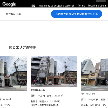
Image may be subject to copyright
Terms
Report a problem
物件No.18471
この物件について問い合わせをする
同じエリアの物件
物件No.17152
物件No.14346
賃料：
44万円
面積：
122.55
㎡
積：
89.80
㎡
賃料：
242,000円
面積：
物件名：祇園タマビル（2-4F）
所在地：京都市東⼭区富永町
（2.3F）
物件名：KONAビル（5F）