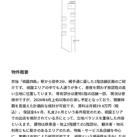
物件概要
京阪「祇園四条」駅から徒歩2分、縄手通に面した1階店舗区画のご紹
介です。 祇園エリアの中でも人通りが多く、昼夜を問わず視認性の高
い立地に位置しています。 専有部分は建物1階の店舗一部。 現況は使
用中ですが、2026年6月上旬以降の引渡し予定となっており、開業時
期を見据えた計画的な検討が可能です。 賃料は月額39.6万円（税
込）。 保証金6ヶ月、礼金2ヶ月という条件設定のため、祇園エリア
での出店を検討されている方にとって、立地バランスを重視した内容
といえます。 建物は鉄骨造・地上5階建ての1階部分。 観光客・地元
利用ともに動きのあるエリアのため、物販・サービス系店舗を中心
に、業種は内容により相談可能です。 祇園という場所性を活かしなが