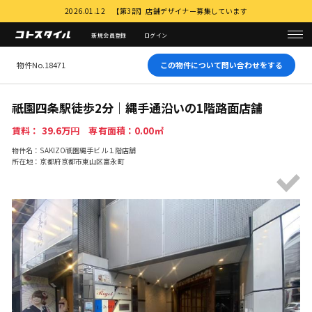
2026.01.12 【第3部】店舗デザイナー募集しています
新規会員登録
ログイン
物件No.18471
この物件について問い合わせをする
祇園四条駅徒歩2分｜縄手通沿いの1階路面店舗
賃料： 39.6万円 専有面積：0.00㎡
物件名：SAKIZO祇園縄手ビル１階店舗
所在地：京都府京都市東山区富永町