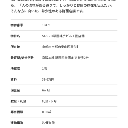
ら、 「人の流れがある通りで、しっかりとお店の存在を伝えたい」
そんな方に向いた、希少性のある路面店舗です。
物件番号
18471
物件名
SAKIZO祇園縄手ビル１階店舗
所在地
京都府京都市東山区富永町
最寄駅/徒歩何分
京阪本線 祇園四条駅
まで 徒歩2分
所在階
1階
賃料
39.6万円
保証金
6ヶ月
敷金・礼金
礼金 2ヶ月
専有面積
0.00㎡
建物構造
鉄骨造階