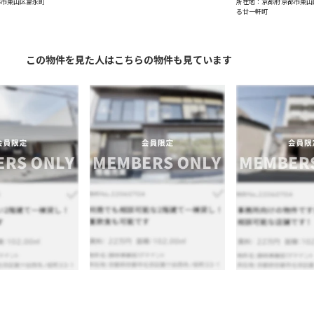
都市東山区富永町
所在地：京都府京都市東山
る廿一軒町
この物件を見た人はこちらの物件も見ています