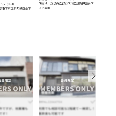
所在地：京都府京都市下京区新町通四条下
所在地：京
ル（3F-I）
る四条町
る四条町
都市下京区新町通四条下
Next