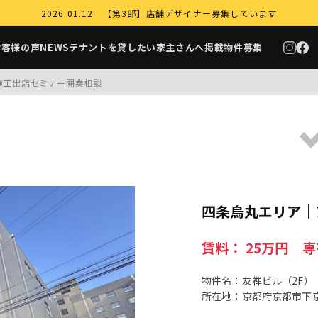
2026.01.12 【第3部】店舗デザイナー募集しています
お客様の声
NEWS
テナントを貸したい家主さんへ
掲載物件募集
施工
出店セミナー
開業相談
四条烏丸エリア｜
賃料： 25万円 専
物件名：友禅ビル（2F）
所在地：京都府京都市下