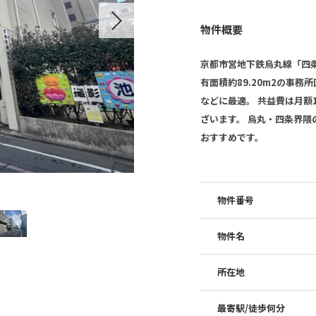
Next
物件概要
京都市営地下鉄烏丸線「四条
有面積約89.20m2の事
などに最適。 共益費は月額1
ざいます。 烏丸・四条界
おすすめです。
物件番号
物件名
所在地
最寄駅/徒歩何分