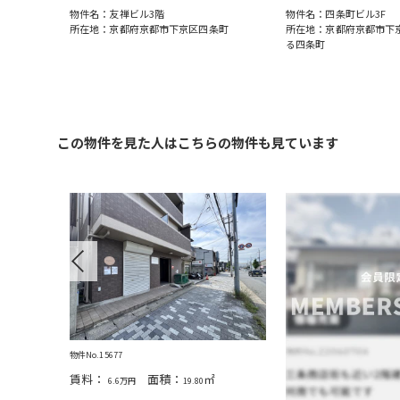
物件名：友禅ビル3階
物件名：四条町ビル3F
町通四条下
所在地：京都府京都市下京区四条町
所在地：京都府京都市下
る四条町
この物件を見た人はこちらの物件も見ています
Previous
物件No.15677
賃料：
面積：
㎡
6.6万円
19.80