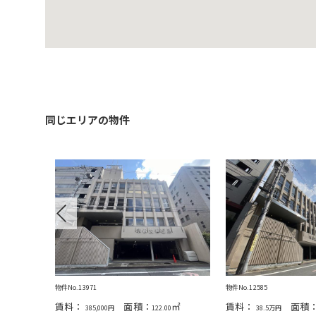
同じエリアの物件
Previous
物件No.13971
物件No.12585
㎡
賃料：
面積：
㎡
賃料：
面積
385,000円
122.00
38.5万円