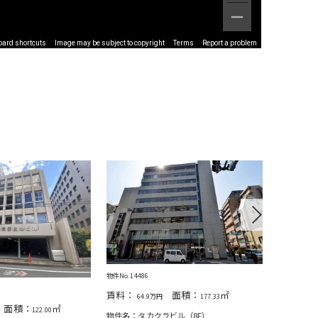
oard shortcuts
Image may be subject to copyright
Terms
Report a problem
Next
物件No.14486
物件No.1502
賃料：
面積：
㎡
賃料：
64.9万円
177.33
44
面積：
㎡
122.00
物件名：タカクラビル（8F）
物件名：タ