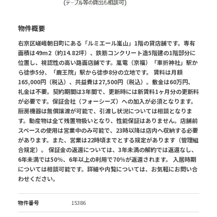
物件概要
右京区嵯峨朝日町にある「ルミエール嵐山」1階の貸店舗です。専有
面積は49m2（約14.82坪）、鉄筋コンクリート造5階建の1階部分に
位置し、視認性の高い路面店舗です。嵐電（京福）「車折神社」駅か
ら徒歩5分、「鹿王院」駅から徒歩8分の立地です。 賃料は月額
165,000円（税込）、共益費は27,500円（税込）。敷金は60万円、
礼金は不要。契約期間は3年間で、更新時には新賃料1ヶ月分の更新料
が必要です。保証会社（フォーシーズ）への加入が必須となります。
厨房機器は無償譲渡が可能で、引渡し状況については相談となりま
す。動産物は全て残置物扱いとなり、性能保証はありません。店舗前
スペースの使用は営業中のみ可能で、23時以降は店内へ収納する必要
があります。また、営業は22時頃までとする規定があります（管理組
合規定）。 保証金の返還については、3年未満の解約では返還なし、
6年未満では50％、6年以上の利用で70％が返還されます。 入居時期
については相談可能です。詳細や内覧については、お気軽にお問い合
わせください。
物件番号
15386