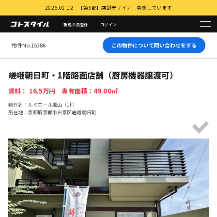
2026.01.12 【第3部】店舗デザイナー募集しています
新規会員登録
ログイン
物件No.15386
この物件について問い合わせをする
嵯峨朝日町・1階路面店舗（厨房機器譲渡可）
賃料： 16.5万円 専有面積：49.00㎡
物件名：ルミエール嵐山（1F）
所在地：京都府京都市右京区嵯峨朝日町