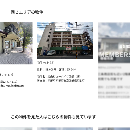
同じエリアの物件
物件No.14754
賃料：
88,000円
面積：
25.94
㎡
積：
40.57
㎡
物件名：嵐山ビューハイツ店舗（1F）
所在地：京都府京都市右京区嵯峨明星町
山（1F-112）
都市右京区嵯峨朝日町
この物件を見た人はこちらの物件も見ています