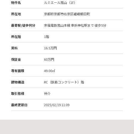
物件名
ルミエール嵐山（1F）
所在地
京都府京都市右京区嵯峨朝日町
最寄駅/徒歩何分
京福電鉄嵐山本線 車折神社駅
まで 徒歩5分
所在階
1階
賃料
16.5万円
保証金
60万円
専有面積
49.00㎡
建物構造
RC（鉄筋コンクリート）階
取引態様
仲介
最終更新日
2025/02/19 11:09