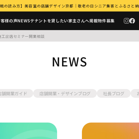
｜9月商戦の読み方】美容室の店舗デザイン京都｜敬老の日シニア集客とふるさと
お客様の声
NEWS
テナントを貸したい家主さんへ
掲載物件募集
施工
出店セミナー
開業相談
NEWS
店舗開業ガイド
店舗開業・デザインブログ
社長ブログ