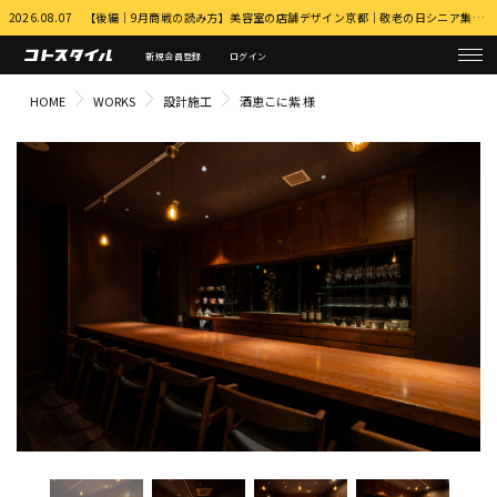
2026.08.07 【後編｜9月商戦の読み方】美容室の店舗デザイン京都｜敬老の日シニア集客とふるさと納税・MEO対策 詳細はこちら
新規会員登録
ログイン
HOME
WORKS
設計施工
酒恵こに紫 様