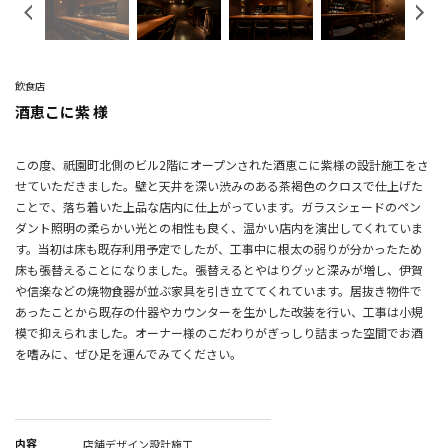
Previous
N
飲食店
酒恵こに紫 様
この度、祇園町北側のビル2階にオープンされた酒恵こに紫様の設計施工をさ
せていただきました。壁と天井を深い渋みのある茶褐色のクロスで仕上げた
ことで、落ち着いた上品な店内に仕上がっています。ガラスシェードのペン
ダント照明の柔らかい光との相性も良く、温かい店内を演出してくれていま
す。当初は床も既存利用予定でしたが、工事中に根太の弱りが分かったため
床も張替えることになりました。張替えるとやはりグッと深みが増し、伊賀
や信楽などの焼物食器が並ぶ家具を引き立ててくれています。居抜き物件で
あったことから既存の什器やカウンターを生かした改装を行い、工事は小規
模で抑えられました。オーナー様のこだわりがぎっしり詰まった空間でお酒
を嗜みに、ぜひ足を運んでみてください。
内容
店舗デザイン設計施工