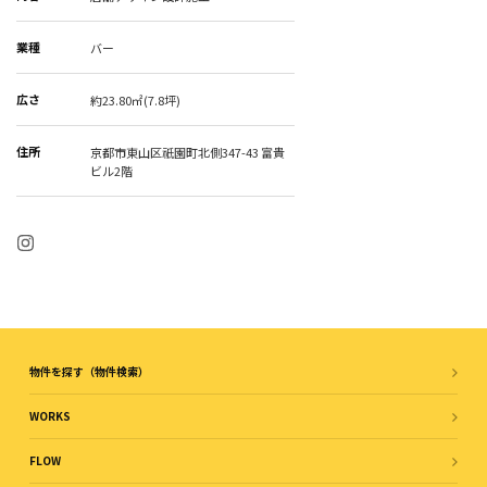
業種
バー
広さ
約23.80㎡(7.8坪)
住所
京都市東山区祇園町北側347-43 富貴
ビル2階
物件を探す（物件検索）
WORKS
FLOW