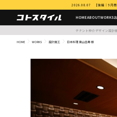
2026.08.07 【後編
HOME
ABOUT
WORKS
テナント仲介
デザイン設計
HOME
WORKS
設計施工
日本料理 東山吉寿 様