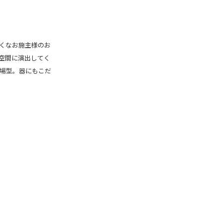
くなお施主様のお
空間に演出してく
場型。器にもこだ