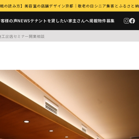
｜9月商戦の読み方】美容室の店舗デザイン京都｜敬老の日シニア集客とふるさと
お客様の声
NEWS
テナントを貸したい家主さんへ
掲載物件募集
施工
出店セミナー
開業相談